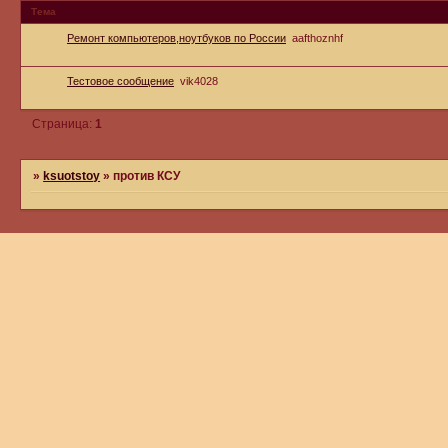
Тема
Ремонт компьютеров,ноутбуков по России
aafthoznhf
Тестовое сообщение
vik4028
Страница:
1
»
ksuotstoy
»
против КСУ