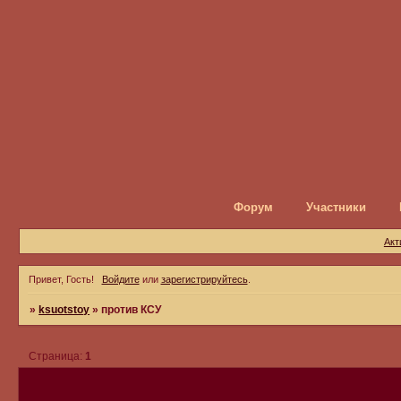
Форум
Участники
Акт
Привет, Гость!
Войдите
или
зарегистрируйтесь
.
»
ksuotstoy
»
против КСУ
Страница:
1